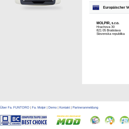
Europäischer Ve
MOLPIR, s.r.o.
Hrachova 30
821 05 Bratislava
Slovenska republika
Über Fa. FUNTORO
|
Fa. Molpir
|
Demo
|
Kontakt
|
Partneranmeldung