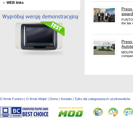
WEB links
Press
awarde
FUNTORO
the fai
in the 
Press
Autot
MOLPIR 
company
system 
O firmie Funtoro
|
O firmie Molpir
|
Demo
|
Kontakt
|
Tylko dla zalogowanych użytkowników