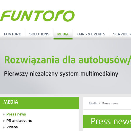
FUNTORO
SOLUTIONS
MEDIA
FAIRS & EVENTS
SERVICE 
Media
Press news
Press news
PR and adverts
Videos